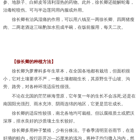
参、地肤子、白鲜皮等清利湿热的药物。此外，徐长卿还能解蛇毒，
治毒蛇咬伤。可与半边莲同用内服或外用。
徐长卿有治风湿痛的作用，可以用八钱至一两徐长卿、四两猪瘦
肉、二两老酒这三味酌加水煎成半碗，在饭前服用，每天二次。
【徐长卿的种植方法】
徐长卿为萝摩科多年生草本，在全国各地都有栽培，但面积很
小，它对土壤要求不严，一般土壤都能生长，其原野生于山坡、沟
旁、路旁，对各种环境适应性很强。
不论在北国的茫茫林海雪原，它年复一年的生长不会冻死;还是在
南国阳光强烈、雨水充沛、阴雨连绵的地区，它更是茁壮成长。
徐长卿的适应性较强，南北各地均可栽植。但以腐殖质土或肥沃
深厚，排水良好的沙质壤土生长较好。
徐长卿多用种子繁殖，少有分株法。于春季清明至谷雨节，在造
好墒的畦内，按行距开20—25厘米的浅沟，将种子均匀撒入沟内，然