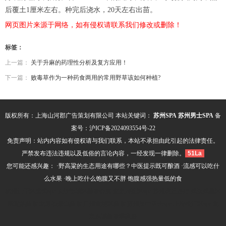
后覆土1厘米左右。种完后浇水，20天左右出苗。
网页图片来源于网络，如有侵权请联系我们修改或删除！
标签：
上一篇：
关于升麻的药理性分析及复方应用！
下一篇：
败毒草作为一种药食两用的常用野草该如何种植?
版权所有：上海山河郡广告策划有限公司 本站关键词：
苏州SPA
苏州男士SPA
备
案号：
沪ICP备2024093554号-22
免责声明：站内内容如有侵权请与我们联系，本站不承担由此引起的法律责任。
严禁发布违法违规以及低俗的言论内容，一经发现一律删除。
51La
您可能还感兴趣： ·
野高粱的生态用途有哪些？中医提示既可酿酒
·
流感可以吃什
么水果
·
晚上吃什么饱腹又不胖 饱腹感强热量低的食
杭州江干区柔式spa
长沙望城区桑拿会所
北京海淀区spa
苏州虎丘足疗
武汉武昌区
附近的桑拿
北京石景山桑拿
广州黄埔区桑拿
苏州吴中男士spa
上海松江区spa
北
京东城桑拿哪家好