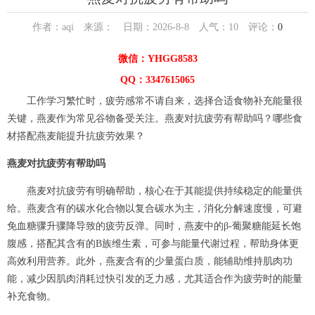
作者：aqi 来源： 日期：2026-8-8 人气：
10
评论：
0
微信：YHGG8583
QQ：3347615065
工作学习繁忙时，疲劳感常不请自来，选择合适食物补充能量很
关键，燕麦作为常见谷物备受关注。燕麦对抗疲劳有帮助吗？哪些食
材搭配燕麦能提升抗疲劳效果？
燕麦对抗疲劳有帮助吗
燕麦对抗疲劳有明确帮助，核心在于其能提供持续稳定的能量供
给。燕麦含有的碳水化合物以复合碳水为主，消化分解速度慢，可避
免血糖骤升骤降导致的疲劳反弹。同时，燕麦中的β-葡聚糖能延长饱
腹感，搭配其含有的B族维生素，可参与能量代谢过程，帮助身体更
高效利用营养。此外，燕麦含有的少量蛋白质，能辅助维持肌肉功
能，减少因肌肉消耗过快引发的乏力感，尤其适合作为疲劳时的能量
补充食物。