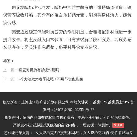
用无糖酸奶冲泡燕麦，酸奶中的益生菌有助于维持肠道健康，确
保营养吸收顺畅，其含有的蛋白质和钙元素，能增强身体活力，缓解
疲劳感。
燕麦通过稳定供能对抗疲劳的作用明显，合理搭配食材能进一步
提升效果。将燕麦融入日常饮食，可有效缓解阶段性疲劳。若疲劳感
长期存在，需关注作息调整，必要时寻求专业建议。
标签：
上一篇：
燕麦对胃肠有舒缓作用吗
下一篇：
7个方法助力春季减肥！不用节食也能瘦
版权所有：上海山河郡广告策划有限公司 本站关键词：
苏州SPA
苏州男士SPA
备
案号：
沪ICP备2024093554号-22
免责声明：站内内容如有侵权请与我们联系，本站不承担由此引起的法律责任。
严禁发布违法违规以及低俗的言论内容，一经发现一律删除。
51La
您可能还感兴趣： ·
女人吃巧克力的好处和坏处，女人吃巧克力的
·
男性多吃蔬菜