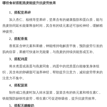
哪些食材搭配燕麦能提升抗疲劳效果
1、搭配坚果碎
加入杏仁、核桃等坚果碎，坚果含有的健康脂肪和蛋白质，能与
燕麦协同延长能量释放时间，其含有的镁元素还可放松神经，缓解精
神疲劳。
2、搭配香蕉
香蕉富含钾元素和果糖，钾能维持电解质平衡，预防疲劳引发的
肌肉痉挛，果糖可快速补充能量，与燕麦的持续供能形成互补。
3、搭配鸡蛋
将水煮蛋或蒸蛋与燕麦同食，鸡蛋中的优质蛋白能修复身体组
织，其含有的卵磷脂可滋养神经，帮助提升注意力，减轻疲劳带来的
注意力不集中。
4、搭配菠菜
制作咸口燕麦时加入焯水菠菜，菠菜含有的铁元素和维生素C，
铁能预防缺铁性疲劳，维生素C可促进铁吸收，提升抗疲劳效率。
5、搭配无糖酸奶